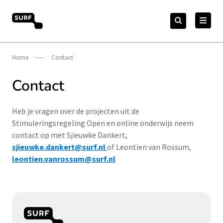
Meteen
Zoeken
naar
Zoeken
naar:
Open Online Onderwijs
de
content
Home
Contact
Contact
Heb je vragen over de projecten uit de
Stimuleringsregeling Open en online onderwijs neem
contact op met Sjieuwke Dankert,
sjieuwke.dankert@surf.nl
of Leontien van Rossum,
leontien.vanrossum@surf.nl