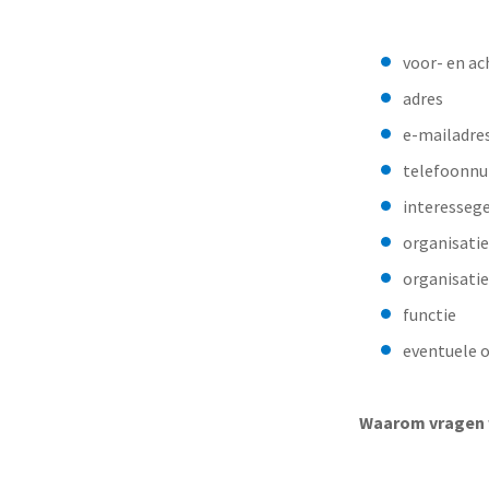
voor- en a
adres
e-mailadre
telefoonn
interesseg
organisatie
organisatie
functie
eventuele ov
Waarom vragen 