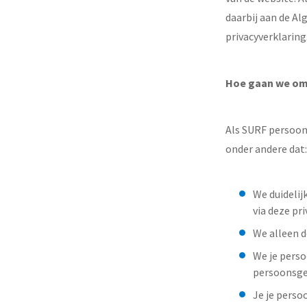
daarbij aan de Al
privacyverklaring
Hoe gaan we om
Als SURF persoons
onder andere dat:
We duidelij
via deze pr
We alleen d
We je perso
persoonsge
Je je perso