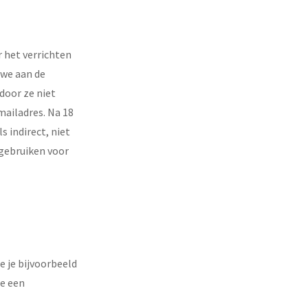
 het verrichten
 we aan de
door ze niet
mailadres. Na 18
 indirect, niet
 gebruiken voor
e je bijvoorbeeld
je een