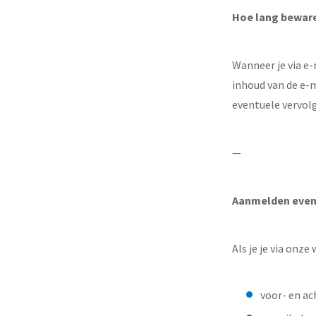
Hoe lang bewar
Wanneer je via e
inhoud van de e-m
eventuele vervol
—
Aanmelden eve
Als je je via on
voor- en ac