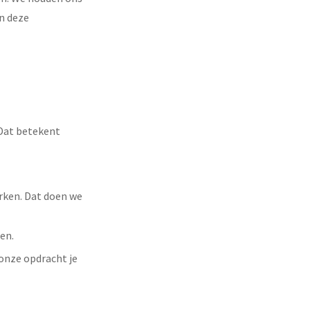
n deze
 Dat betekent
rken. Dat doen we
en.
 onze opdracht je