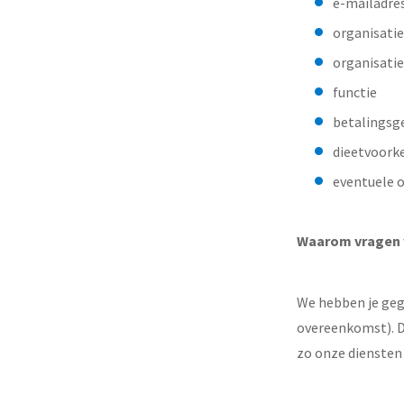
e-mailadres
organisatie
organisatie
functie
betalingsg
dieetvoork
eventuele ov
Waarom vragen 
We hebben je geg
overeenkomst). D
zo onze diensten