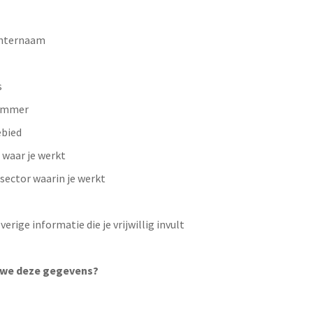
chternaam
s
ummer
ebied
 waar je werkt
sector waarin je werkt
erige informatie die je vrijwillig invult
we deze gegevens?