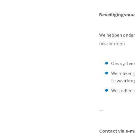
Beveiligingsma
We hebben onder 
beschermen:
Ons systeem
We maken ge
te waarbor
We treffen
—
Contact via e-m