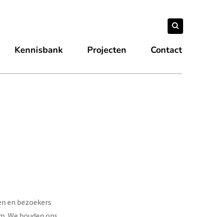
Zoeken
Zoeken
naar:
Kennisbank
Projecten
Contact
gen en bezoekers
om. We houden ons