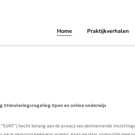
Home
Praktijkverhalen
ng Stimuleringsregeling Open en online onderwijs
a: “SURF”) hecht belang aan de privacy van deelnemende instellin
Als we je persoonsgegevens vragen, gaan we daar zorgvuldig mee 