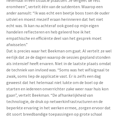
helemaal in een situatie plaatsen. Je vergeet de rest
eromheen”, vertelt één van de sutdenten. Waarop een
ander aanvult: “Ik was echt een beetje boos toen de ouder
uitviel en moest mezelf eraan herinneren dat het niet
echt was. Ik kan nu achteraf ook goed op mijn eigen
handelen reflecteren en heb geleerd hoe ik het
empathische en efficiënte deel van het gesprek moet
afwisselen.”
Dat is precies waar het Beekman om gaat. Al vertelt ze wel
eerlijk dat ze de dagen waarop de sessies gepland stonden
als intensief heeft ervaren. Niet in de laatste plaats omdat
de techniek van invloed was. “Soms was het wifisignaal te
zwak, soms liep de applicatie vast. Er is zelfs een dag
geweest dat het helemaal niet lukte om de boel op de
starten en iedereen onverrichter zake weer naar huis kon
gaan”, vertelt Beekman. “De afhankelijkheid van
technologie, de druk op netwerkinfrastructuren en de
beperkte ervaring in het werken ermee, zorgen ervoor dat
dit soort breedbandige toepassingen op grote schaal