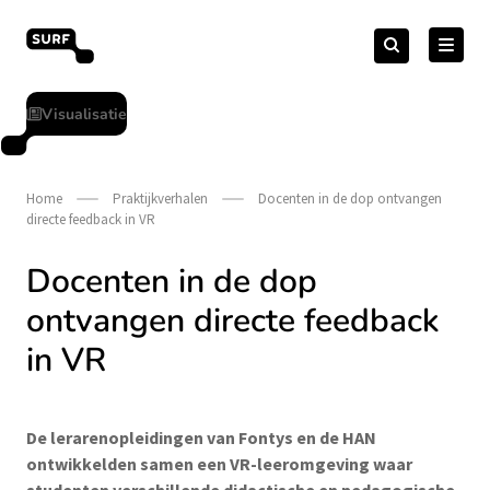
Meteen
Zoeken
naar
Zoeken
naar:
Open Online Onderwijs
de
content
Visualisatie
Home
Praktijkverhalen
Docenten in de dop ontvangen
directe feedback in VR
Docenten in de dop
ontvangen directe feedback
in VR
De lerarenopleidingen van Fontys en de HAN
ontwikkelden samen een VR-leeromgeving waar