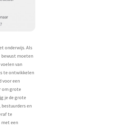
t onderwijs. Als
ing bewust moeten
 voelen van
js te ontwikkelen
d voor een
ar om grote
jg je de grote
, bestuurders en
eraf te
n met een