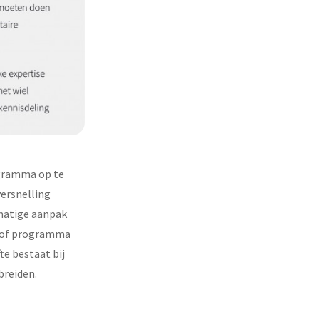
ogramma op te
versnelling
tmatige aanpak
ct of programma
e bestaat bij
breiden.