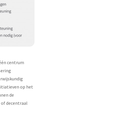
n één centrum
sering
erwijskundig
itiatieven op het
innen de
 of decentraal