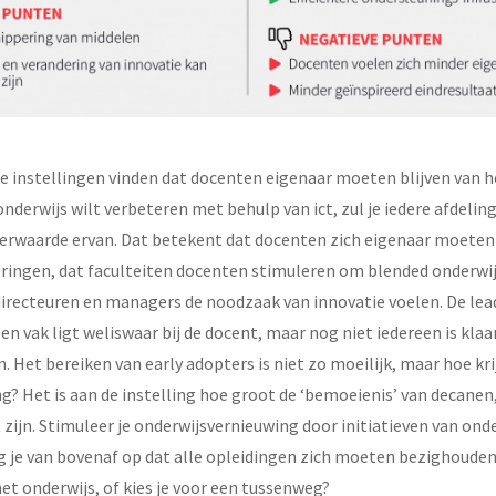
e instellingen vinden dat docenten eigenaar moeten blijven van he
onderwijs wilt verbeteren met behulp van ict, zul je iedere afdel
rwaarde ervan. Dat betekent dat docenten zich eigenaar moeten
ringen, dat faculteiten docenten stimuleren om blended onderwi
directeuren en managers de noodzaak van innovatie voelen. De lea
n vak ligt weliswaar bij de docent, maar nog niet iedereen is kla
 Het bereiken van early adopters is niet zo moeilijk, maar hoe kri
? Het is aan de instelling hoe groot de ‘bemoeienis’ van decanen
zijn. Stimuleer je onderwijsvernieuwing door initiatieven van ond
g je van bovenaf op dat alle opleidingen zich moeten bezighoude
t onderwijs, of kies je voor een tussenweg?