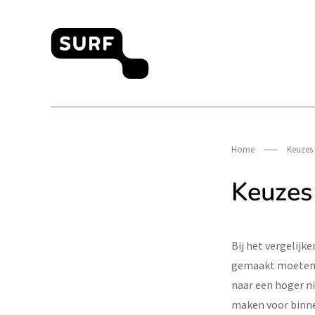
Meteen
naar
de
content
Open Online Onderwijs
Home
Keuzes
Keuzes
Bij het vergelijk
gemaakt moeten w
naar een hoger ni
maken voor binnen