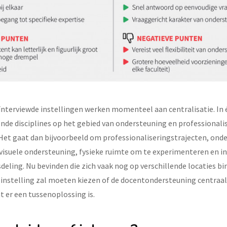
geïnterviewde instellingen werken momenteel aan centralisatie. I
nde disciplines op het gebied van ondersteuning en professionali
et gaat dan bijvoorbeeld om professionaliseringstrajecten, ond
visuele ondersteuning, fysieke ruimte om te experimenteren en in
deling. Nu bevinden die zich vaak nog op verschillende locaties b
e instelling zal moeten kiezen of de docentondersteuning centraal
at er een tussenoplossing is.