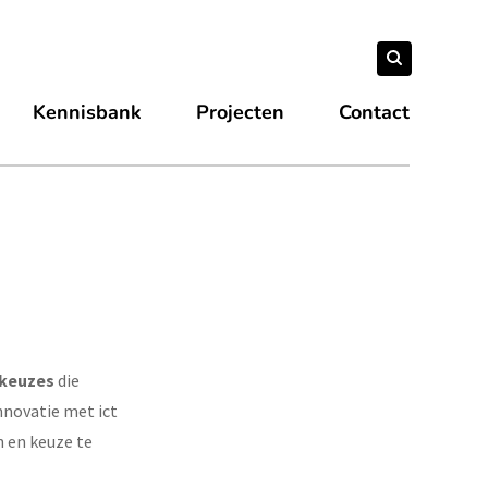
Zoeken
Zoeken
naar:
Kennisbank
Projecten
Contact
 keuzes
die
nnovatie met ict
n en keuze te