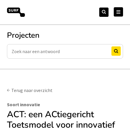
Meteen
Zoeken
naar
Zoeken
naar:
Open Online Onderwijs
de
content
Projecten
Zoeken
Zoeken
Terug naar overzicht
Soort innovatie
ACT: een ACtiegericht
Toetsmodel voor innovatief