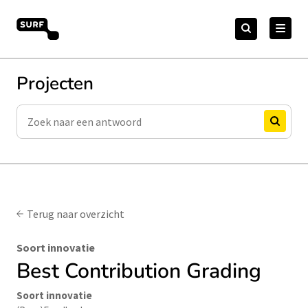
Meteen
Zoeken
naar
Zoeken
naar:
Open Online Onderwijs
de
content
Projecten
Zoeken
Zoeken
Terug naar overzicht
Soort innovatie
Best Contribution Grading
Soort innovatie