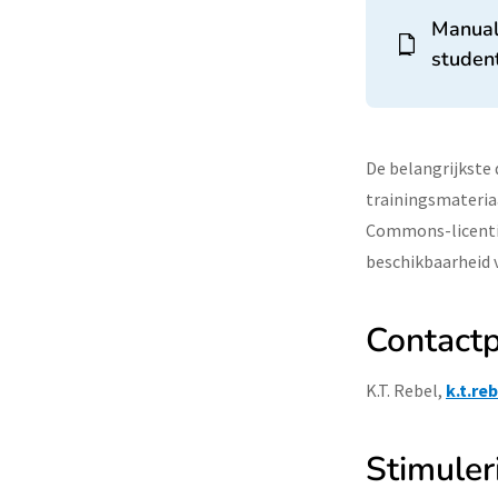
Manuals
studen
De belangrijkste 
trainingsmateria
Commons-licentie
beschikbaarheid v
Contact
K.T. Rebel,
k.t.re
Stimuler