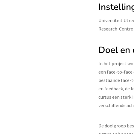
Instellin
Universiteit Utr
Research Centr
Doel en
In het project wo
een face-to-face
bestaande face-t
en feedback, de l
cursus een sterk 
verschillende ac
De doelgroep best