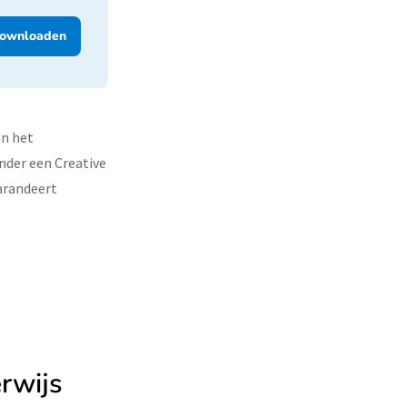
ownloaden
en het
nder een Creative
arandeert
rwijs