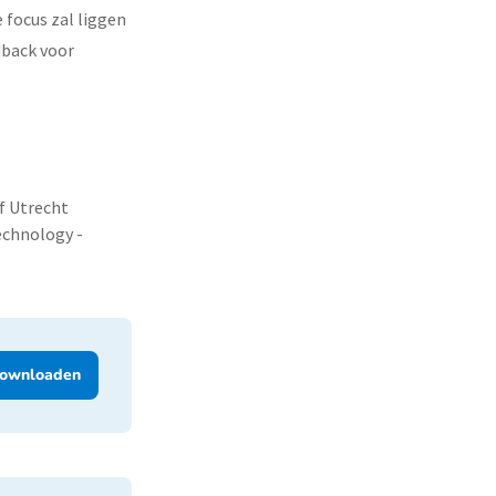
 focus zal liggen
dback voor
f Utrecht
Technology -
ownloaden