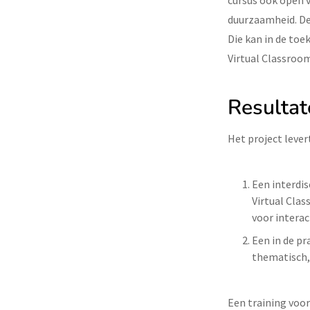
cursus ook open 
duurzaamheid. De 
Die kan in de toe
Virtual Classroom
Resultat
Het project lever
Een interdis
Virtual Cla
voor intera
Een in de pr
thematisch, 
Een training voo