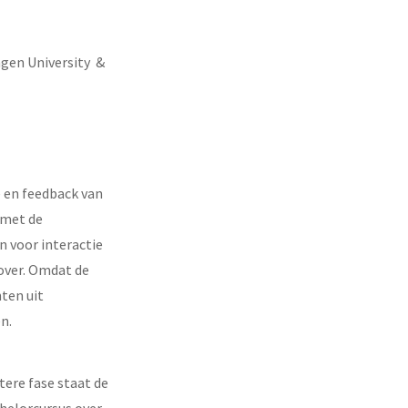
ngen University &
e en feedback van
 met de
n voor interactie
over. Omdat de
nten uit
n.
tere fase staat de