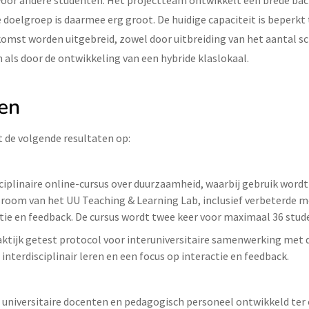
voor andere studenten. Het projectteam ontwikkelt een brede bac
doelgroep is daarmee erg groot. De huidige capaciteit is beperkt 
komst worden uitgebreid, zowel door uitbreiding van het aantal s
 als door de ontwikkeling van een hybride klaslokaal.
en
t de volgende resultaten op:
ciplinaire online-cursus over duurzaamheid, waarbij gebruik word
ssroom van het UU Teaching & Learning Lab, inclusief verbeterde 
ctie en feedback. De cursus wordt twee keer voor maximaal 36 stu
aktijk getest protocol voor interuniversitaire samenwerking met 
interdisciplinair leren en een focus op interactie en feedback.
r universitaire docenten en pedagogisch personeel ontwikkeld ter