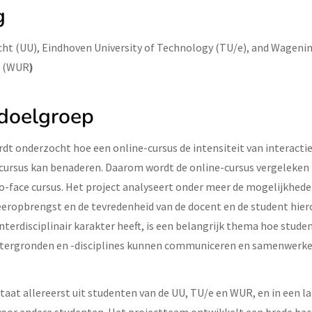
g
echt (UU), Eindhoven University of Technology (TU/e), and Wageni
e (WUR
)
 doelgroep
rdt onderzocht hoe een online-cursus de intensiteit van interacti
 cursus kan benaderen. Daarom wordt de online-cursus vergeleken
o-face cursus. Het project analyseert onder meer de mogelijkhede
eeropbrengst en de tevredenheid van de docent en de student hier
interdisciplinair karakter heeft, is een belangrijk thema hoe stude
htergronden en -disciplines kunnen communiceren en samenwerke
aat allereerst uit studenten van de UU, TU/e en WUR, en in een la