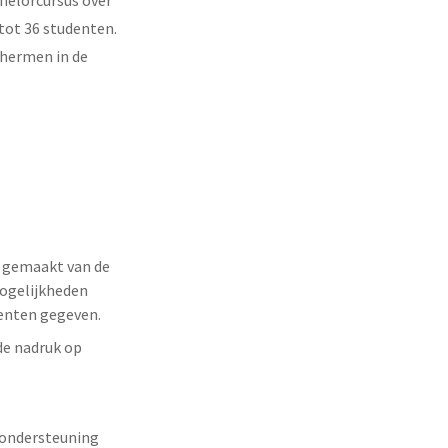
helorcursus over
tot 36 studenten.
chermen in de
t gemaakt van de
mogelijkheden
denten gegeven.
de nadruk op
 ondersteuning