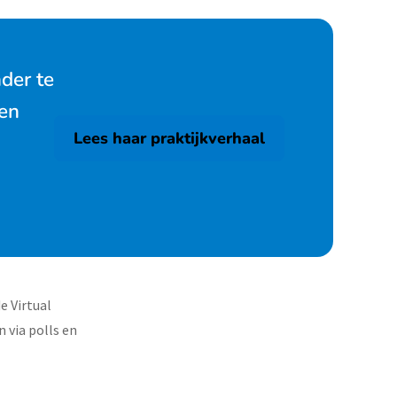
der te
een
Lees haar praktijkverhaal
e Virtual
 via polls en