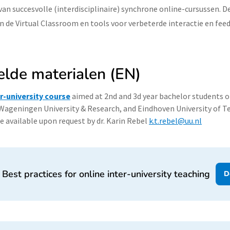
an succesvolle (interdisciplinaire) synchrone online-cursussen. De
n de Virtual Classroom en tools voor verbeterde interactie en fee
.
lde materialen (EN)
er-university course
aimed at 2nd and 3d year bachelor students o
 Wageningen University & Research, and Eindhoven University of 
e available upon request by dr. Karin Rebel
k.t.rebel@uu.nl
Best practices for online inter-university teaching
D