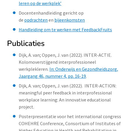
leren op de werkplek’
Docentenhandleiding gericht op
de
opdrachten
en
bijeenkomsten
Handleiding om te werken met FeedbackFruits
Publicaties
Dijk, A. van; Oppen, J. van (2022). INTER-ACTIE.
Kolomoverstijgend interprofessioneel
werkplekleren.
In: Onderwijs en Gezondheidszorg,
Jaargang 46, nummer 4, pp. 16-19
.
Dijk, A. van; Oppen, J. van (2022). INTER-ACTION:
meaningful peer feedback in interprofessional
workplace learning: An innovative educational
project.
Posterpresentatie voor het international congress
COHEHRE Conference, Consortium of Institutes of
Higher Education in Health and Rehabilitation in