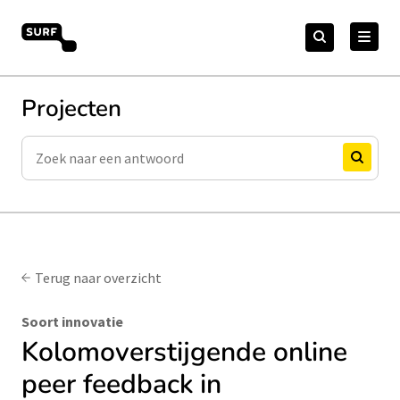
Meteen
Zoeken
naar
Zoeken
naar:
Open Online Onderwijs
de
content
Projecten
Zoeken
Zoeken
Terug naar overzicht
Soort innovatie
Kolomoverstijgende online
peer feedback in