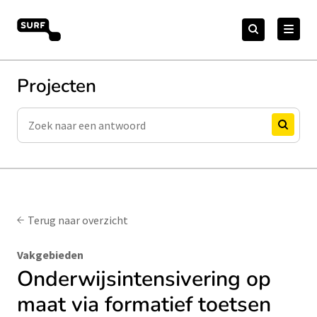
Meteen
Zoeken
naar
Zoeken
naar:
Open Online Onderwijs
de
content
Projecten
Zoeken
Zoeken
Terug naar overzicht
Vakgebieden
Onderwijsintensivering op
maat via formatief toetsen