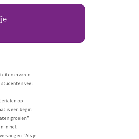
je
teiten ervaren
t studenten veel
terialen op
at is een begin.
aten groeien.”
n in het
vervangen. “Als je