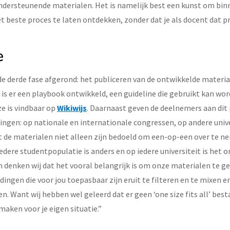
dersteunende materialen. Het is namelijk best een kunst om bin
t beste proces te laten ontdekken, zonder dat je als docent dat 
e
de derde fase afgerond: het publiceren van de ontwikkelde materi
k is er een playbook ontwikkeld, een guideline die gebruikt kan wo
ze is vindbaar op
Wikiwijs
. Daarnaast geven de deelnemers aan dit 
ngen: op nationale en internationale congressen, op andere unive
t de materialen niet alleen zijn bedoeld om een-op-een over te 
iedere studentpopulatie is anders en op iedere universiteit is het 
 denken wij dat het vooral belangrijk is om onze materialen te ge
 dingen die voor jou toepasbaar zijn eruit te filteren en te mixen
. Want wij hebben wel geleerd dat er geen ‘one size fits all’ best
aken voor je eigen situatie.”