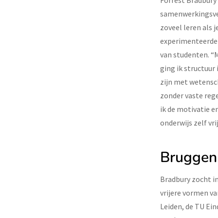
Forrest Bradbury 
samenwerkingsver
zoveel leren als 
experimenteerde h
van studenten. “
ging ik structuur
zijn met wetensch
zonder vaste reg
ik de motivatie e
onderwijs zelf vr
Bruggen
Bradbury zocht i
vrijere vormen va
Leiden, de TU Ei