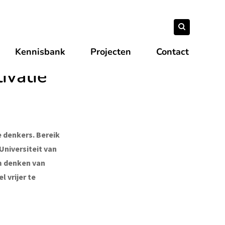
Zoeken
ivatie
Zoeken
naar:
Kennisbank
Projecten
Contact
ivatie
e denkers. Bereik
Universiteit van
m denken van
 vrijer te