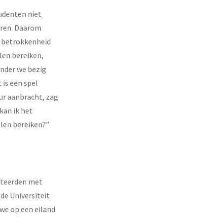
udenten niet
oeren. Daarom
e betrokkenheid
len bereiken,
inder we bezig
is een spel
ur aanbracht, zag
kan ik het
elen bereiken?”
enteerden met
de Universiteit
we op een eiland