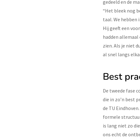
gedeeld en de ma
“Het bleek nog b
taal. We hebben 
Hij geeft een voo
hadden allemaal e
zien. Als je niet
al snel langs elk
Best pra
De tweede fase c
die in zo’n best 
de TU Eindhoven. 
formele structuur
is lang niet zo d
ons echt de ontb