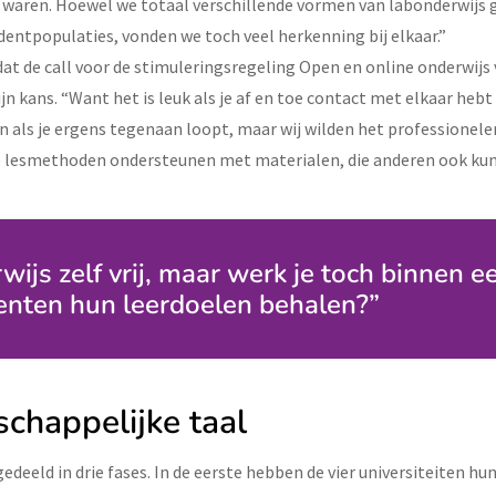
 waren. Hoewel we totaal verschillende vormen van labonderwijs 
dentpopulaties, vonden we toch veel herkenning bij elkaar.”
t de call voor de stimuleringsregeling Open en online onderwijs
jn kans. “Want het is leuk als je af en toe contact met elkaar heb
n als je ergens tegenaan loopt, maar wij wilden het professionel
 lesmethoden ondersteunen met materialen, die anderen ook kun
ijs zelf vrij, maar werk je toch binnen e
denten hun leerdoelen behalen?”
happelijke taal
gedeeld in drie fases. In de eerste hebben de vier universiteiten hu