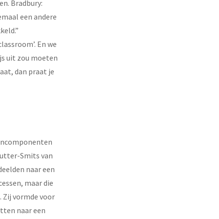
en. Bradbury:
lemaal een andere
keld.”
classroom’. En we
ijs uit zou moeten
aat, dan praat je
 kerncomponenten
 Putter-Smits van
 deelden naar een
cessen, maar die
. Zij vormde voor
etten naar een