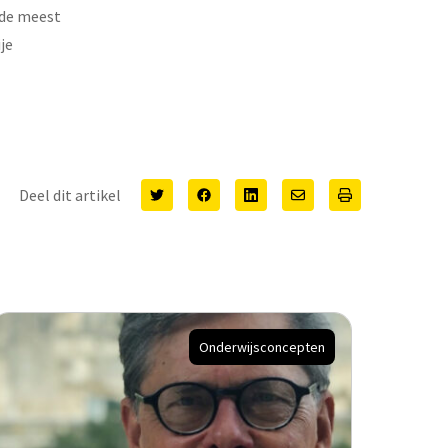
 de meest
je
Deel dit artikel
Onderwijsconcepten