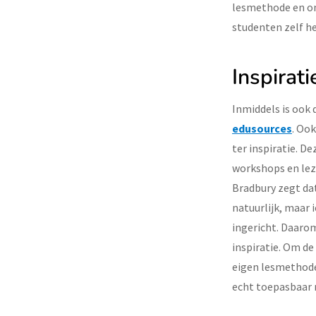
lesmethode en on
studenten zelf he
Inspirati
Inmiddels is ook 
edusources
. Oo
ter inspiratie. De
workshops en lezi
Bradbury zegt da
natuurlijk, maar 
ingericht. Daarom
inspiratie. Om de
eigen lesmethoden
echt toepasbaar m