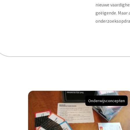
nieuwe vaardighe
geëigende. Maar 
onderzoeksopdrach
Onderwijsconcepten