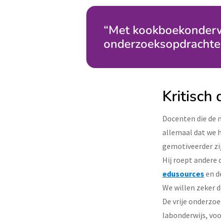
“Met kookboekonderwi
onderzoeksopdrachten 
Kritisch
Docenten die de 
allemaal dat we h
gemotiveerder zij
Hij roept andere
edusources
en d
We willen zeker 
De vrije onderzoe
labonderwijs, voo