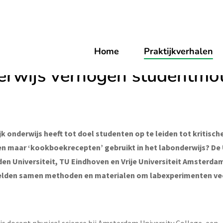
kverhalen
Vrije onderzoeksopdrachten in labonderwijs verhogen studentmot
onderzoeksopdrachten in
Home
Praktijkverhalen
erwijs verhogen studentmot
 onderwijs heeft tot doel studenten op te leiden tot kritisch
leen maar ‘kookboekrecepten’ gebruikt in het labonderwijs? De 
en Universiteit, TU Eindhoven en Vrije Universiteit Amsterda
elden samen methoden en materialen om labexperimenten veel