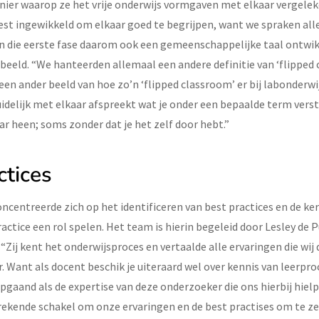
nier waarop ze het vrije onderwijs vormgaven met elkaar vergelek
est ingewikkeld om elkaar goed te begrijpen, want we spraken al
in die eerste fase daarom ook een gemeenschappelijke taal ontwik
rbeeld. “We hanteerden allemaal een andere definitie van ‘flipped 
en ander beeld van hoe zo’n ‘flipped classroom’ er bij labonderw
 duidelijk met elkaar afspreekt wat je onder een bepaalde term verst
aar heen; soms zonder dat je het zelf door hebt.”
ctices
oncentreerde zich op het identificeren van best practices en de
practice een rol spelen. Het team is hierin begeleid door Lesley de
“Zij kent het onderwijsproces en vertaalde alle ervaringen die wij
. Want als docent beschik je uiteraard wel over kennis van leerpro
iepgaand als de expertise van deze onderzoeker die ons hierbij hielp
rekende schakel om onze ervaringen en de best practises om te z