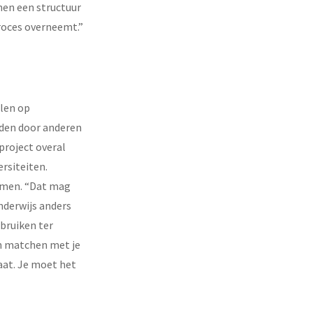
nen een structuur
proces overneemt.”
alen op
rden door anderen
project overal
rsiteiten.
nemen. “Dat mag
onderwijs anders
bruiken ter
 en matchen met je
aat. Je moet het