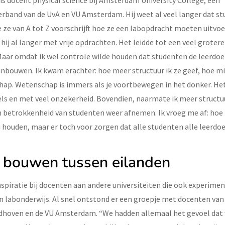
is docent physical science bij Amsterdam University College, een
band van de UvA en VU Amsterdam. Hij weet al veel langer dat st
je ze van A tot Z voorschrijft hoe ze een labopdracht moeten uitv
ij al langer met vrije opdrachten. Het leidde tot een veel groter
Maar omdat ik wel controle wilde houden dat studenten de leerdoe
 inbouwen. Ik kwam erachter: hoe meer structuur ik ze geef, hoe m
ap. Wetenschap is immers als je voortbewegen in het donker. Het 
els en met veel onzekerheid. Bovendien, naarmate ik meer structu
n betrokkenheid van studenten weer afnemen. Ik vroeg me af: hoe 
ij houden, maar er toch voor zorgen dat alle studenten alle leerdo
 bouwen tussen eilanden
nspiratie bij docenten aan andere universiteiten die ook experim
n labonderwijs. Al snel ontstond er een groepje met docenten van 
ndhoven en de VU Amsterdam. “We hadden allemaal het gevoel dat 